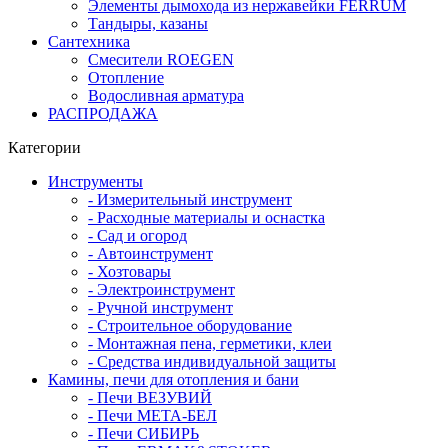
Элементы дымохода из нержавейки FERRUM
Тандыры, казаны
Сантехника
Смесители ROEGEN
Отопление
Водосливная арматура
РАСПРОДАЖА
Категории
Инструменты
- Измерительный инструмент
- Расходные материалы и оснастка
- Сад и огород
- Автоинструмент
- Хозтовары
- Электроинструмент
- Ручной инструмент
- Строительное оборудование
- Монтажная пена, герметики, клеи
- Средства индивидуальной защиты
Камины, печи для отопления и бани
- Печи ВЕЗУВИЙ
- Печи МЕТА-БЕЛ
- Печи СИБИРЬ