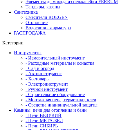
Элементы дымохода из нержавейки FERRUM
Тандыры, казаны
Сантехника
Смесители ROEGEN
Отопление
Водосливная арматура
РАСПРОДАЖА
Категории
Инструменты
- Измерительный инструмент
- Расходные материалы и оснастка
- Сад и огород
- Автоинструмент
- Хозтовары
- Электроинструмент
- Ручной инструмент
- Строительное оборудование
- Монтажная пена, герметики, клеи
- Средства индивидуальной защиты
Камины, печи для отопления и бани
- Печи ВЕЗУВИЙ
- Печи МЕТА-БЕЛ
- Печи СИБИРЬ