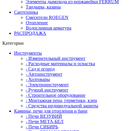
Элементы дымохода из нержавейки FERRUM
Тандыры, казаны
Сантехника
Смесители ROEGEN
Отопление
Водосливная арматура
РАСПРОДАЖА
Категории
Инструменты
- Измерительный инструмент
- Расходные материалы и оснастка
- Сад и огород
- Автоинструмент
- Хозтовары
- Электроинструмент
- Ручной инструмент
- Строительное оборудование
- Монтажная пена, герметики, клеи
- Средства индивидуальной защиты
Камины, печи для отопления и бани
- Печи ВЕЗУВИЙ
- Печи МЕТА-БЕЛ
- Печи СИБИРЬ