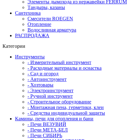
Элементы дымохода из нержавейки FERRUM
Тандыры, казаны
Сантехника
Смесители ROEGEN
Отопление
Водосливная арматура
РАСПРОДАЖА
Категории
Инструменты
- Измерительный инструмент
- Расходные материалы и оснастка
- Сад и огород
- Автоинструмент
- Хозтовары
- Электроинструмент
- Ручной инструмент
- Строительное оборудование
- Монтажная пена, герметики, клеи
- Средства индивидуальной защиты
Камины, печи для отопления и бани
- Печи ВЕЗУВИЙ
- Печи МЕТА-БЕЛ
- Печи СИБИРЬ